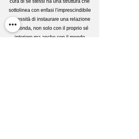
cura di se stessi ha una struttura che
sottolinea con enfasi l'imprescindibile
necessità di instaurare una relazione
profonda, non solo con il proprio sé
interiore ma anche con il mondo
circostante, seguendo un percorso che
congiunge mente, corpo e spirito in un
abbraccio sinergico. Integra il
protocollo MBSR (Mindfulness-Based
Stress Reduction), che offre un
approccio scientificamente validato per
ridurre lo stress e promuovere il
benessere, favorendo un'auto-scoperta
che espande lo sguardo e
generosamente dona una rinata
fiducia, apportando un soffio di