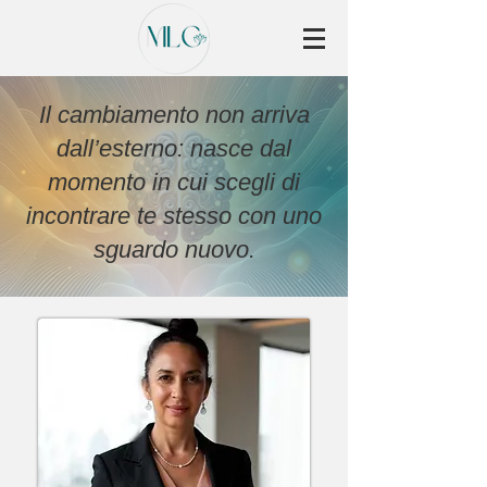
Il cambiamento non arriva
dall’esterno: nasce dal
momento in cui scegli di
incontrare te stesso con uno
sguardo nuovo.